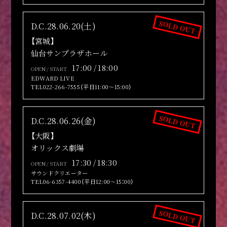
SOLD OUT
D.C.28.06.20(土)
【宮城】
仙台サンプラザホール
17:00 / 18:00
OPEN / START
EDWARD LIVE
TEL022-266-7555（平日11:00～15:00）
ここも見よ
悪魔物品の館
写真の館
活動絵巻
教典紹介
黒ミサ
構成員紹介
メディア登場情報
SOLD OUT
D.C.28.06.26(金)
BLACK MASS
【大阪】
VIDEO
PHOTO
DISCOGRAPHY
オリックス劇場
LINKS
PROFILE
17:30 / 18:30
GOODS
OPEN / START
サウンドクリエーター
TEL06-6357-4400（平日12:00～15：00）
NEWS
SOLD OUT
D.C.28.07.02(木)