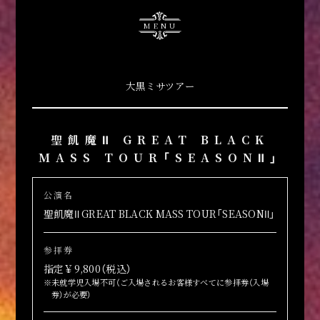
MENU
大黒ミサツアー
聖飢魔Ⅱ GREAT BLACK
MASS TOUR「SEASONⅡ」
公演名
聖飢魔Ⅱ GREAT BLACK MASS TOUR「SEASONⅡ」
参拝券
指定￥9,800（税込）
※未就学児入場不可（ご入場されるお客様すべてに参拝券（入場
券）が必要）