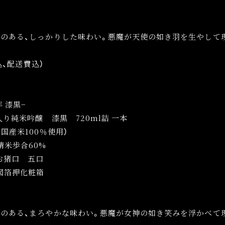
も見よ
悪魔物品の館
写真の館
活動絵巻
教典紹介
黒ミサ
構成員紹介
メディア
レのある、しっかりした味わい。悪魔が天使の如き羽を生やして
BLACK MASS
VIDEO
PHOTO
DISCOGRAPHY
税込、配送費込）
NKS
PROFILE
GOODS
 漆黒−
N
入り純米吟醸 漆黒 720ml詰 一本
国産米100％使用）
精米歩合60%
お猪口 五口
図箔押化粧箱
クのある、まろやかな味わい。悪魔が女神の如き笑みを浮かべて