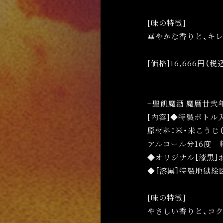
ここ
[味の特徴]
華やかな香りと、キ
[価格]16,666円（
LI
−聖飢魔酒 魔暦廿弐年
[内容]◆特製ボトル
原材料：米・米こうじ（
アルコール分16度 
◆オリジナル［漆黒］
◆［漆黒］特製地獄絵
[味の特徴]
やさしい香りと、コ