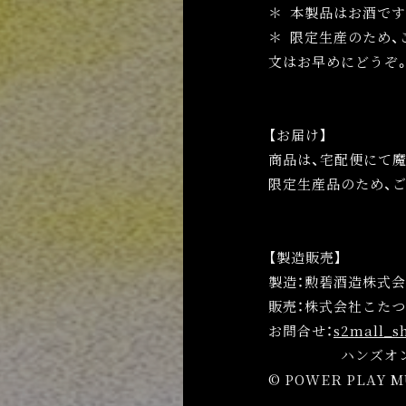
＊
本製品はお酒です
＊
限定生産のため、
文はお早めにどうぞ
【お届け】
商品は、宅配便にて魔
限定生産品のため、
【製造販売】
製造：勲碧酒造株式
販売：株式会社こた
お問合せ：
s2mall_s
ハンズオン・エ
© POWER PLAY M