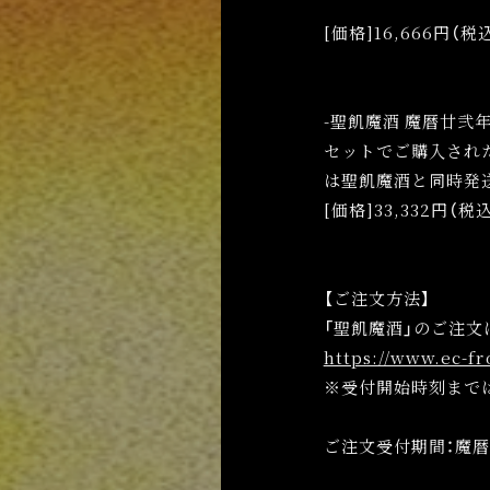
[価格]16,666円（
-聖飢魔酒 魔暦廿弐
セットでご購入された
は聖飢魔酒と同時発
[価格]33,332円（
【ご注文方法】
「聖飢魔酒」のご注文
https://www.ec-fr
※受付開始時刻まで
ご注文受付期間：魔暦22