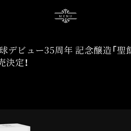
MENU
地球デビュー35周年 記念醸造「聖
売決定！