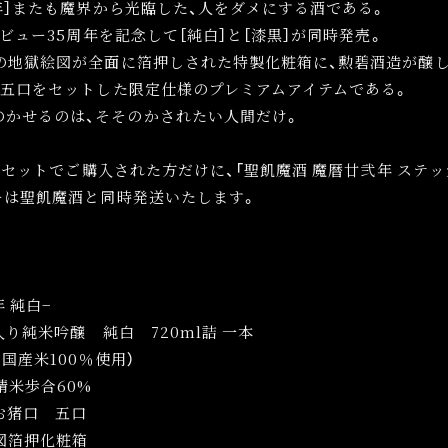
年］またも魔界から光臨した、人をダメにする酒である。
デビュー35周年を記念して［純白］と［漆黒］が同時発売。
の地獄絵図が全面に箔押しされた特製化粧箱に、勲碧酒造が醸
口五口をセットした限定仕様のプレミアムアイテムである。
のかせるのは、そそのかされたい人間だけ。
］をセットでご購入された方だけに、「聖飢魔酒 魔暦廿弐年 ステ
ーは聖飢魔酒と同時発送いたします。
 純白−
入り純米吟醸 純白 720ml詰 一本
国産米100％使用）
精米歩合60%
お猪口 五口
図箔押化粧箱