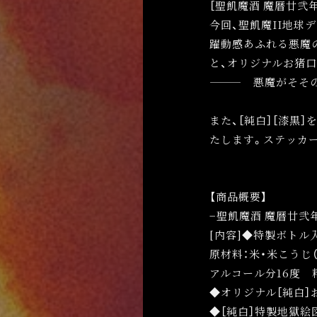
［聖飢魔酒 魔暦廿弐
今回、聖飢魔II地球
躍動感あふれる悪魔
と、オリジナルお猪
——— 悪魔がそそ
また、［純白］［漆黒
たします。ステッカ
【商品概要】
−聖飢魔酒 魔暦廿弐年
[内容]◆特製ボトル
原材料：米・米こうじ（
アルコール分16度 
◆オリジナル［純白］
◆［純白］特製地獄絵