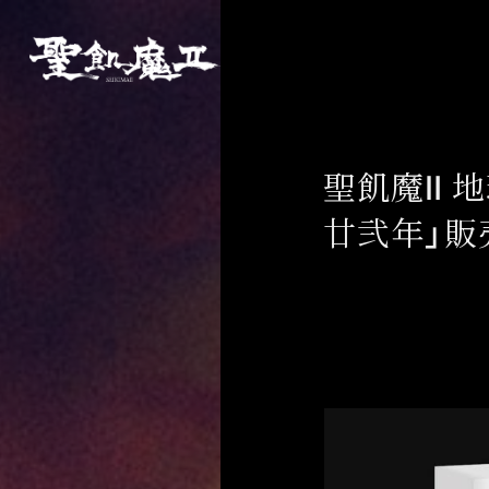
聖飢魔Ⅱ 
廿弐年」販