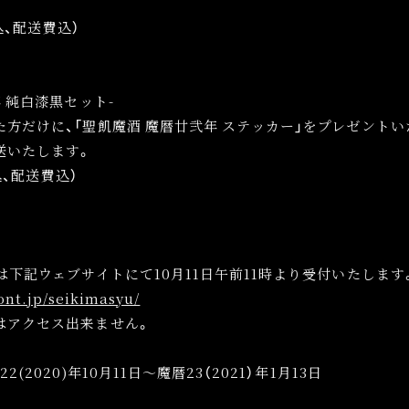
税込、配送費込）
年 純白漆黒セット-
方だけに、「聖飢魔酒 魔暦廿弐年 ステッカー」をプレゼント
送いたします。
税込、配送費込）
は下記ウェブサイトにて10月11日午前11時より受付いたします
ont.jp/seikimasyu/
はアクセス出来ません。
(2020)年10月11日〜魔暦23（2021）年1月13日