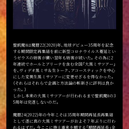
聖飢魔Ⅱは魔暦22(2020)年、地球デビュー35周年を記念
する期間限定再集結を前に新型コロナウイルス蔓延とい
うゼウスの妨害が襲い翌年も妨害が続いた。その為に2
年連続でホールとアリーナを含む全国「大黒ミサツアー」
を、ヴィデオ黒ミサ＆生トーク、アコースティックを中心
にした変異生黒ミサツアーに変更せざるを得なかった。
（それらはそれらで企画と方法論の斬新さに評判は良か
った。）
しかし本来の大黒ミサツアーが行われるまで聖飢魔Ⅱの3
5周年は完遂しないのだ。
魔暦24(2022)年の今年こそは35周年期間再延長再集結
として遂に真の大黒ミサツアーがおよそ７年ぶりに行わ
れるはずだ。今ここに捲土重来を期する「期間再延長」全