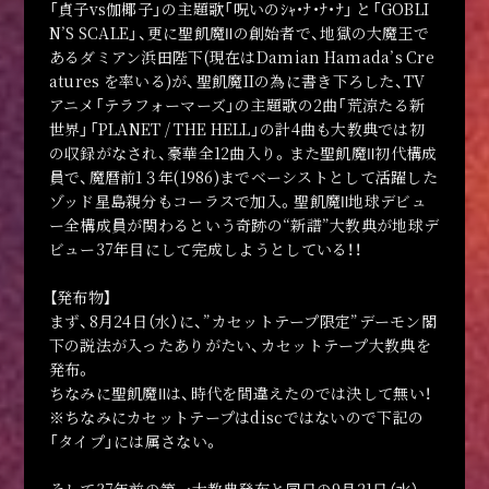
「貞子vs伽椰子」
の主題歌「呪いのｼｬ・ﾅ・ﾅ・ﾅ」 と「GOBLI
N’S SCALE」、更に聖飢魔Ⅱの創始者で、地獄の大魔王で
あるダミアン浜田陛下(現在はDamian Hamada’s Cre
atures を率いる)が、聖飢魔IIの為に書き下ろした、TV
アニメ「テラフォーマーズ」の主題歌の2曲「荒涼たる新
世界」「PLANET / THE HELL」の計4曲も大教典では初
の収録がなされ、豪華全12曲入り。また聖飢魔Ⅱ初代構成
員で、魔暦前1３年(1986)までベーシストとして活躍した
ゾッド星島親分もコーラスで加入。聖飢魔Ⅱ地球デビュ
ー全構成員が関わるという奇跡の“新譜”大教典が地球デ
ビュー37年目にして完成しようとしている！！
【発布物】
まず、8月24日（水）に、”カセットテープ限定”デーモン閣
下の説法が入ったありがたい、カセットテープ大教典を
発布。
ちなみに聖飢魔Ⅱは、時代を間違えたのでは決して無い！
※ちなみにカセットテープはdiscではないので下記の
「タイプ」には属さない。
そして37年前の第一大教典発布と同日の9月21日（水）