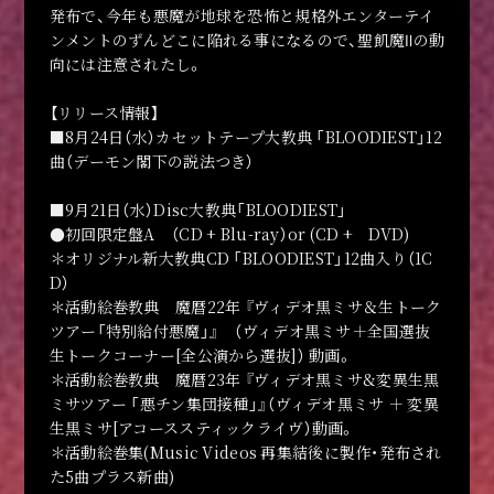
発布で、今年も悪魔が地球を恐怖と規格外エンターテイ
ンメントのずんどこに陥れる事になるので、聖飢魔Ⅱの動
向には注意されたし。
ここも見よ
悪魔物品の館
写真の館
活動絵巻
教典紹介
黒ミサ
構成員紹介
メディア登場情報
【リリース情報】
■8月24日（水）カセットテープ大教典 「BLOODIEST」12
曲（デーモン閣下の説法つき）
BLACK MASS
VIDEO
PHOTO
DISCOGRAPHY
LINKS
PROFILE
■9月21日（水）Disc大教典「BLOODIEST」
GOODS
●初回限定盤A （CD + Blu-ray）or (CD + DVD)
＊オリジナル新大教典CD 「BLOODIEST」12曲入り（1C
NEWS
D）
＊活動絵巻教典 魔暦22年 『ヴィデオ黒ミサ＆生トーク
ツアー「特別給付悪魔」』 （ヴィデオ黒ミサ＋全国選抜
生トークコーナー[全公演から選抜]） 動画。
＊活動絵巻教典 魔暦23年 『ヴィデオ黒ミサ&変異生黒
ミサツアー 「悪チン集団接種」』（ヴィデオ黒ミサ ＋ 変異
生黒ミサ[アコーススティックライヴ）動画。
＊活動絵巻集(Music Videos 再集結後に製作・発布され
た5曲プラス新曲)