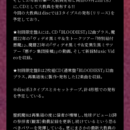
に、CDとして大教典を発布する！！
今回の大教典はdiscでは3タイプスの発布（リリース）を
予定しており、
★初回限定盤Aには、CD 「BLOODIEST」12曲プラス、魔
暦22年の「ヴィデオ黒ミサ＆生トークツアー『特別給付
悪魔』」、魔暦23年の「ヴィデオ黒ミサ&変異生黒ミサツ
アー 『悪チン集団接種』」の動画、そして新録Music Vid
eoを収録。
★初回限定盤Bは2枚組CD（通常盤「BLOODIEST」12曲
プラス、再集結後に製作・発布した12楽曲を収録。
※disc系3タイプスとカセットテープ、計4形態での発布
を予定している。
聖飢魔Ⅱは再集結の度に信者が増殖し、地球デビュー以降
の参拝者（観客）動員記録を更新し続けているという恐る
べきパワーを発揮している。更にまさかの最新大教典の