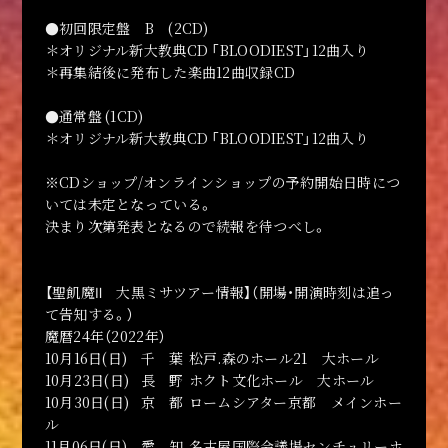
●初回限定盤 B (2CD)
＊オリジナル新大教典CD 「BLOODIEST」12曲入り
＊再集結後に発布した楽曲12曲収録CD
●通常盤 (1CD)
＊オリジナル新大教典CD 「BLOODIEST」12曲入り
※CDショップ/オンラインショップの予約開始日時につ
いては未定となっている。
決まり次第発表となるので続報を待つべし。
【聖飢魔Ⅱ 大黒ミサツアー情報】（開場・開演時刻は追っ
て告知する。）
魔暦24年（2022年）
10月16日(日)
千 葉
松戸.森のホール21 大ホール
10月23日(日)
長 野
ホクト文化ホール 大ホール
10月30日(日)
京 都
ロームシアター京都 メインホー
ル
11月06日(日)
愛 知
名古屋国際会議場センチュリーホ