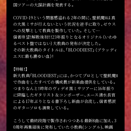
国ツアーの大謀計画を発表する。
COVID-19という閉塞感溢れる2年の間に、聖飢魔Ⅱは真
の大黒ミサが行えないという状況を逆手に取り、ゼウス
への反撃として教典を製作していた。そして…
信者待望！解散後初！！23年振りとなるオリジナル（いわゆ
るベスト盤ではない）大教典の発布が決定した。
その新大教典のタイトルは、「BLOODIEST」（ブラッディ
エスt：最も濃ゆい血）!
【特報！】
新大教典「BLOODIEST」には、かつてプロとして聖飢魔Ⅱ
で作曲をしたすべての構成員が新楽曲提供をしている。
つまりなんと！昨年のヴィデオ黒ミサツアーに16年振り
に降臨したギタリスト＆コンポーザー、エース清水長官
による17年ぶりとなる書下ろし新曲が合流し、信者感涙
のギターソロも演奏している。
こうして最終段階で製作されつつある最新8曲に加え、3
0周年再集結後に発布していた小教典(シングル)、映画