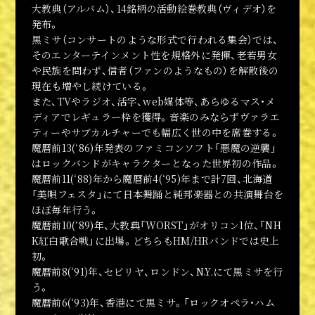
大教典（アルバム）、14銘柄の活動絵巻教典（ヴィデオ）を
発布。
黒ミサ（コンサートのような形式で行われる集会）では、
そのエンターテインメント性を規格外に発揮、老若男女
や民族を問わず、信者（ファンのようなもの）を解散後の
現在も増やし続けている。
また、TVやラジオ、活字、web媒体等、あらゆるマス・メ
ディアでレギュラー枠を獲得。音楽のみならずヴァラエ
ティーやサブカルチャーでも幅広く世の中を席巻する。
魔暦前13(‘86)年発表のファミコンソフト「悪魔の逆襲」
はロックバンドがキャラクターとなった世界初の作品。
魔暦前11(‘88)年から魔暦前4(‘95)年まで計7回、北海道
「美唄フェスタ」にて日本舞踊と純邦楽器との共演舞台を
ほぼ毎年行う。
魔暦前10(‘89)年、大教典「WORST」がオリコン1位、「NH
K紅白歌合戦」に出場。どちらもHM/HRバンドでは史上
初。
公式アカウント
魔暦前8(‘91)年、セビリヤ、ロンドン、N.Y.にて黒ミサを行
う。
魔暦前6(‘93)年、香港にて黒ミサ。「ロックオペラ・ハム