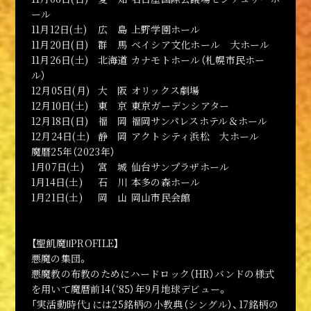
ール
11月12日(土)
広 島
上野学園ホール
11月20日(日)
群 馬
ベイシア文化ホール 大ホール
11月26日(土)
北海道
カナモトホール（札幌市民ホー
ル）
12月05日(月)
大 阪
オリックス劇場
12月10日(土)
東 京
東京ガーデンシアター
12月18日(日)
福 岡
福岡サンパレスホテル＆ホール
12月24日(土)
静 岡
アクトシティ浜松 大ホール
魔暦25年（2023年）
1月07日(土)
宮 城
仙台サンプラザホール
1月14日(土)
石 川
本多の森ホール
1月21日(土)
岡 山
岡山市民会館
【聖飢魔ⅡPROFILE】
悪魔の集団。
悪魔教の布教のためにハードロック（HR）バンドの様式
を用いて魔暦前14（‘85）年9月地球デビュー。
「実活動時代」には25銘柄の小教典（シングル）、17銘柄の