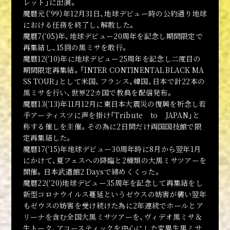
レット」に出演。
魔暦元（‘99）年12月31日、地球デビュー時の公約通り地球
における任務を終了し、解散した。
魔暦7(‘05)年、地球デビュー20周年を記念し期間限定で
再集結し、15回の黒ミサを敢行。
魔暦12(‘10)年に地球デビュー25周年を記念し二度目の
期間限定再集結。「INTER CONTINENTAL BLACK MA
SS TOUR」として米国、フランス、韓国、日本で計22本の
黒ミサを行い、世界22カ国で教典を配信発布。
魔暦13(‘13)年11月12月に東日本大震災の復興を祈念し若
手アーティスツに声を掛け「Tribute to JAPAN」と
称する催しを主催。その為に2日間だけ両国国技館で限
定再集結した。
魔暦17(‘15)年地球デビュー30周年時に8月から翌年1月
にかけて、夏フェスへの降臨と2種類の大黒ミサツアーを
開催。日本武道館2 Daysで締めくくった。
魔暦22(‘20)地球デビュー35周年を記念して再集結をし
新型コロナウイルス蔓延というゼウスの妨害が襲い翌年
もゼウスの妨害を受け続けた為に2年連続でホールとア
リーナを含む全国大黒ミサツアーを、ヴィデオ黒ミサ＆
生トーク、アコースティックを中心にした変異生黒ミサ