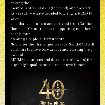
among the
members of SEIKIMA II (the band) and the staff.
As a result, we have decided to bring in RENO Fa
ust—
an enhanced human and guitarist from Damian
Hamada’s Creatures—as a supporting member f
or this tour,
creating a triple-guitarist setup.
No matter the challenges we face, SEIKIMA II will
continue to move forward, demonstrating the p
ower of
AKUMA to our fans and disciples (followers) thr
ough high-quality music and entertainment.
公式アカウント