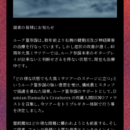
信者の皆様にお知らせ
ルーク篁参謀は、数年前より右腕の腱鞘炎及び神経障害
の治療を行なっています。しかし症状の改善が遅く、40
周年大黒ミサツアーでは、ルーク参謀本来のギタープレ
イが出来ないと判断せざるを得ない状態で、現在も治療
中です。
「どの様な状態でも大黒ミサツアーのステージに立つ」と
ここも見よ
悪魔物品の館
写真の館
活動絵巻
教典紹介
黒ミサ
構成員紹介
メディア登場情報
いうルーク篁参謀の強い意思を受け、構成員とスタッフ
で協議を重ねた結果、ルーク篁参謀のサポートとして、D
amian Hamada’s Creatures の改藏人間RENOファウ
ストを召集し、今ツアーをトリプルギター体制で行う事
BLACK MASS
を決定しました。
VIDEO
PHOTO
DISCOGRAPHY
LINKS
PROFILE
聖飢魔Ⅱはどの様な困難に襲われようとも前進する、そし
GOODS
て信者、ファンの皆様に上質な音楽とエンタテインメン