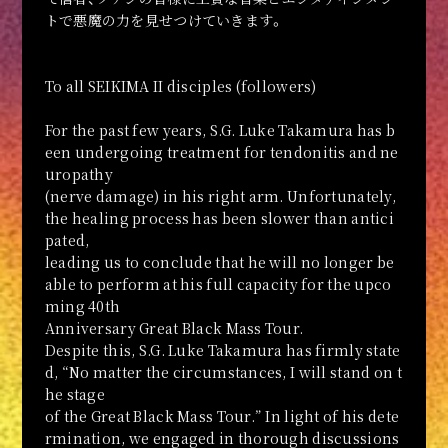
NEWS
トで悪魔の力を見せつけていきます。
To all SEIKIMA II disciples (followers)
For the past few years, S.G. Luke Takamura has b
een undergoing treatment for tendonitis and ne
uropathy
(nerve damage) in his right arm. Unfortunately,
the healing process has been slower than antici
pated,
leading us to conclude that he will no longer be
able to perform at his full capacity for the upco
ming 40th
Anniversary Great Black Mass Tour.
Despite this, S.G. Luke Takamura has firmly state
d, “No matter the circumstances, I will stand on t
he stage
of the Great Black Mass Tour.” In light of his dete
rmination, we engaged in thorough discussions