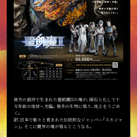
ここも見よ
悪魔物品の館
写真の館
活動絵巻
教典紹介
黒ミサ
構成員紹介
メディア登場情報
BLACK MASS
VIDEO
PHOTO
DISCOGRAPHY
LINKS
PROFILE
GOODS
NEWS
彼方の銀河で生まれた聖飢魔IIの魂が、隕石と化して十
万年前の地球へ光臨。幾多の生物に宿り、地上をうごめ
く。
訳：日本で脈々と育まれた伝統的なジャンパー「スカジャ
ン」。そこに魔界の魂が宿るとこうなる。