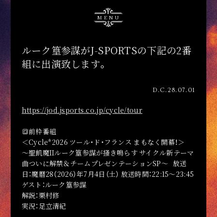
MENU
ルーク篁参謀がJ-SPORTSの下記の2番
組に出演致します。
D.C.28.07.01
https://jod.jsports.co.jp/cycle/tour
🔳前枠番組
＜Cycle*2026 ツール・ド・フランス まもなく開幕！＞
～聖飢魔IIルーク篁参謀が掻き鳴らす サイクル新テーマ
曲ついに解禁＆チームプレゼンテーションSP～ 放送
日：魔暦28（2026）年7月4日（土） 放送時間：22:15～23:45
ゲスト：ルーク篁参謀
解説：栗村修
実況：足立清紀