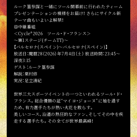
ここも見よ
悪魔物品の館
写真の館
活動絵巻
教典紹介
黒ミサ
構成員紹介
メディア登場情報
ルーク篁参謀と一緒にツール開幕前に行われたティーム
プレゼンテーションの模様をお届け！ さらにサイクル新
テーマ曲もいよいよ解禁！
BLACK MASS
🔳中継番組
VIDEO
PHOTO
DISCOGRAPHY
＜Cycle*2026 ツール・ド・フランス＞
LINKS
PROFILE
～第1ステージ(チームTT)～
GOODS
【バルセロナ(スペイン)～バルセロナ(スペイン)】
放送日：魔暦28（2026）年7月4日（土） 放送時間：23:45～
NEWS
深夜3:15
ゲスト：ルーク篁参謀
解説：栗村修
実況：足立清紀
世界三大スポーツイベントの一つといわれるツール・ド・
フランス。総合優勝の証“マイヨ・ジョーヌ”に袖を通す
ため、有力選手たちが熱い火花を散らす。
美しいコース、沿道の熱狂的なファン、そしてその中を疾
走する選手たち。その全てが世界最高峰！
公式アカウント